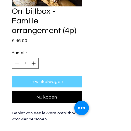
Ontbijtbox -
Familie
arrangement (4p)
Prijs
€ 46,00
Aantal
*
In winkelwagen
Nu kopen
Geniet van een lekkere ontbijtbox 
voor vier personen.
Opgelet: 
Deze box dient afgehaald 