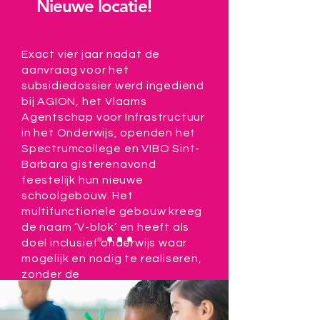
Nieuwe locatie!
Exact vier jaar nadat de
aanvraag voor het
subsidiedossier werd ingediend
bij AGION, het Vlaams
Agentschap voor Infrastructuur
in het Onderwijs, openden het
Spectrumcollege en VIBO Sint-
Barbara gisterenavond
feestelijk hun nieuwe
schoolgebouw. Het
multifunctionele gebouw kreeg
de naam ‘V-blok’ en heeft als
doel inclusief onderwijs waar
mogelijk en nodig te realiseren,
zonder de
ondersteuningsnoden van de
leerlingen uit het oog te