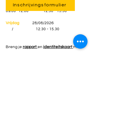
Inschrijvingsformulier
Donderdag
27/08/2026
09.00- 12.00
12.30 - 15.30
Vrijdag
28/08/2026
/
12.30 - 15.30
Breng je
rapport
en
identiteitskaart
mee.
Klik hier voor een vóórinschrijving. De
coördinator zal dan contact opnemen
voor een definitieve inschrijving.
Heb je een algemene vraag?
E-mail:
campus.beringen.clw@spectrumcollege.
be