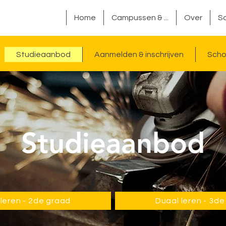
Home
Campussen & ...
Over
So
Studieaanbod
Aanmelden & inschrijven
Scho
Studieaanbod
leren - 2de graad
Duaal leren - 3d