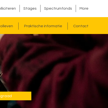
lliciteren
Stages
Spectrumfonds
More
olleven
Praktische informatie
Contact
e graad