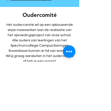
Oudercomité
Het oudercomité wil op een opbouwende
wijze meewerken aan de realisatie van
het opvoedingsproject van onze school.
Alle ouders van leerlingen van het
Spectrumcollege Campus Beringen
Bovenbouw kunnen er lid van worden.
Wil jij graag aansluiten in het oudercomité
of heb je een vraag?
Contacteer ons indien je interesse hebt of
vragen over bezorgdheden en problemen
hebt.
Voornaam
Achternaam