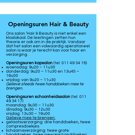
Openingsuren Hair & Beauty
Ons salon ‘Hair & Beauty is niet enkel een
klaslokaal. De leerlingen zetten hun
theorie er ook om in de praktijk. Vandaar
dat het salon een volwaardig operationeel
salon is waar je terecht kan voor haar en
verzorging.
Openingsuren kapsalon
(tel.
011 49 34 18)
woensdag: 9u20 – 11u30
donderdag: 9u20 – 11u30 en 13u45 –
16u00
vrijdag: van 9u20 – 11u30
Gelieve steeds twee handdoeken mee te
brengen.
Openingsuren schoonheidssalon
(tel.
011
49 34 17)
maandag: 9u30 – 11u30
dinsdag: 9u30 – 12u30
vrijdag: 13u30 – 16u00
Gelieve mee te brengen:
gelaatsverzorging: drie handdoeken, twee
compresdoekjes
lichaamsverzorging: twee grote
handdoeken, twee gewone handdoeken,